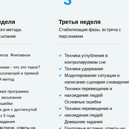
еделя
Третья неделя
ого метода.
Стабилизация фазы, встреча с
сыпание
персонажем
тела. Фиктивное
Техника углубления в
контролируемом сне
ники - что это такое?
Техника удержания
ссический и прямой
Моделирование ситуации и
й метод
написание сценария сновидени
Техники перемещения и
ская программа
нахождения людей
 засыпания
Основные ошибки
ошибки
Техники перемещения и
 дня с достигнутой
нахождения людей
з 3 года
задания
Домашние задания
встречи, ответы на
Групповые встречи, ответы на