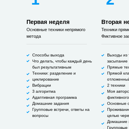
Первая неделя
Вторая н
Основные техники непрямого
Техники прям
метода
Фиктивное за
Способы выхода
Выходы из 
Что делать, чтобы каждый день
засыпание
был результативным
Прямые тех
Техники: разделение и
Прямой кла
циклирование
отложенны
Вибрации
2 техники
3 алгоритма
Моя автор
Адаптивная программа
фиктивного
Домашние задания
Основные 
Групповые встречи, ответы на
Проживание
вопросы
целью чере
Домашние 
Групповые 