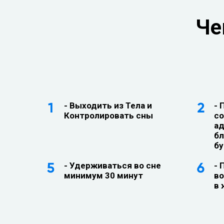
Че
- Выходить из Тела и
- 
Контролировать сны
со
ад
бл
бу
- Удерживаться во сне
- 
минимум 30 минут
во
в 