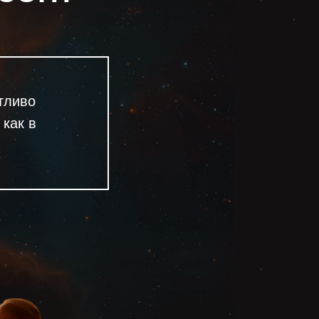
тливо
 как в