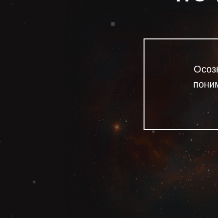
Осоз
поним