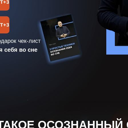
MT+3
MT+3
одарок чек-лист
я себя во сне
 ТАКОЕ ОСОЗНАННЫЙ